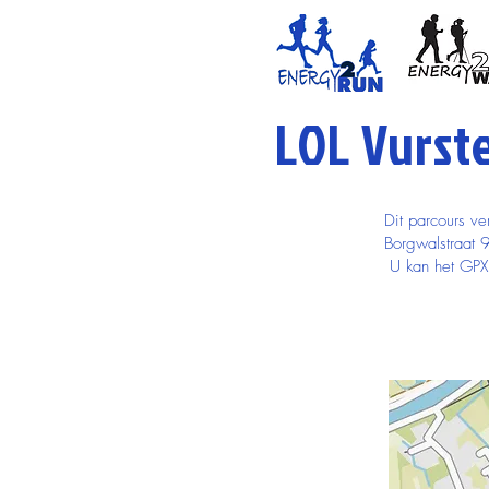
LOL Vurst
Dit parcours ve
Borgwalstraat 
U kan het GPX 