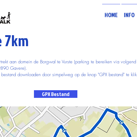
HOME
INFO
e 7km
rtrekt aan domein de Borgwal te Vurste (parking te bereiken via volgend
9890 Gavere).
bestand downloaden door simpelweg op de knop "GPX bestand" te klik
GPX Bestand