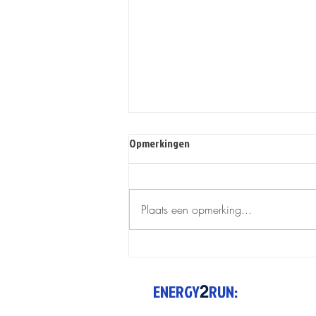
Opmerkingen
Plaats een opmerking...
Joggen en Hittegolven
ENERGY
RUN:
2