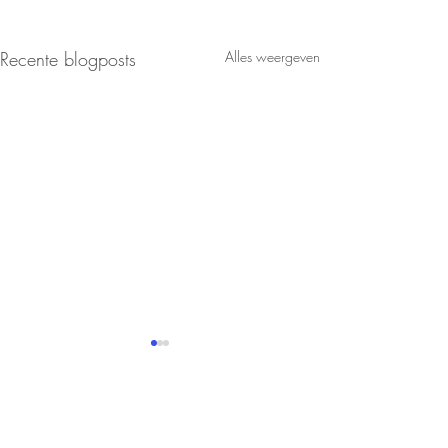
Recente blogposts
Alles weergeven
Opmerkingen
7 KM Test 5 Juli